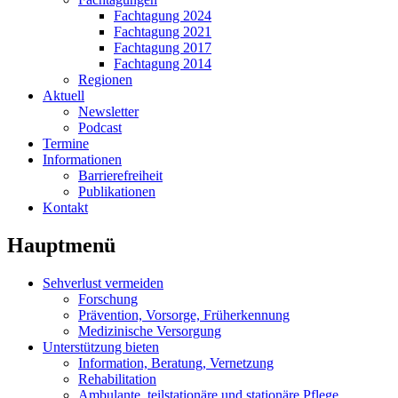
Fachtagung 2024
Fachtagung 2021
Fachtagung 2017
Fachtagung 2014
Regionen
Aktuell
Newsletter
Podcast
Termine
Informationen
Barrierefreiheit
Publikationen
Kontakt
Hauptmenü
Sehverlust vermeiden
Forschung
Prävention, Vorsorge, Früherkennung
Medizinische Versorgung
Unterstützung bieten
Information, Beratung, Vernetzung
Rehabilitation
Ambulante, teilstationäre und stationäre Pflege