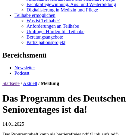
Fachkräftegewinnung, Aus- und Weiterbildung
Digitalisierung in Medizin und Pflege
Teilhabe ermöglichen
Was ist Teilhabe?
Anforderungen an Teilhabe
Umfrage: Hürden für Teilhabe
Beratungsangebote
Partizipationsprojekt
Bereichsmenü
Newsletter
Podcast
Startseite
/
Aktuell
/
Meldung
Das Programm des Deutschen
Seniorentages ist da!
14.01.2025
Das Programmheft kann als barrierefreies pdf (Link aufs pdf)