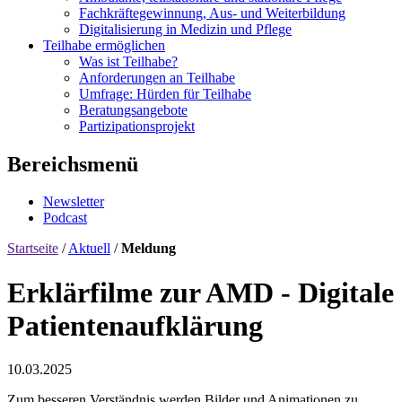
Fachkräftegewinnung, Aus- und Weiterbildung
Digitalisierung in Medizin und Pflege
Teilhabe ermöglichen
Was ist Teilhabe?
Anforderungen an Teilhabe
Umfrage: Hürden für Teilhabe
Beratungsangebote
Partizipationsprojekt
Bereichsmenü
Newsletter
Podcast
Startseite
/
Aktuell
/
Meldung
Erklärfilme zur AMD - Digitale
Patientenaufklärung
10.03.2025
Zum besseren Verständnis werden Bilder und Animationen zu