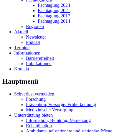
Fachtagung 2024
Fachtagung 2021
Fachtagung 2017
Fachtagung 2014
Regionen
Aktuell
Newsletter
Podcast
Termine
Informationen
Barrierefreiheit
Publikationen
Kontakt
Hauptmenü
Sehverlust vermeiden
Forschung
Prävention, Vorsorge, Früherkennung
Medizinische Versorgung
Unterstützung bieten
Information, Beratung, Vernetzung
Rehabilitation
Ambulante, teilstationäre und stationäre Pflege